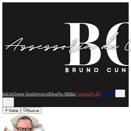
Início
Quem Sou
Serviços
Blog
Na Mídia
CarreiraFLIX
Contato
Voltar
Buscar