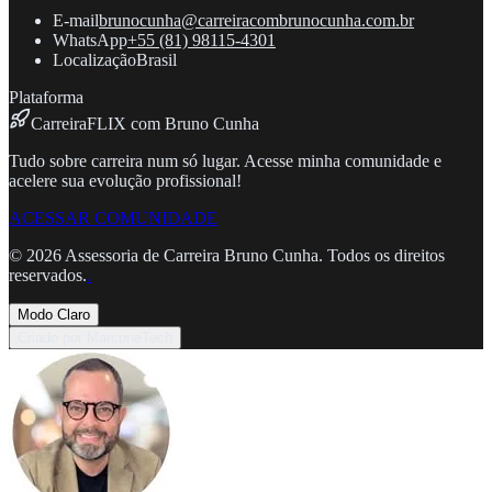
E-mail
brunocunha@carreiracombrunocunha.com.br
WhatsApp
+55 (81) 98115-4301
Localização
Brasil
Plataforma
CarreiraFLIX com Bruno Cunha
Tudo sobre carreira num só lugar. Acesse minha comunidade e
acelere sua evolução profissional!
ACESSAR COMUNIDADE
©
2026
Assessoria de Carreira Bruno Cunha. Todos os direitos
reservados.
.
Modo Claro
Criado por MarconeTech