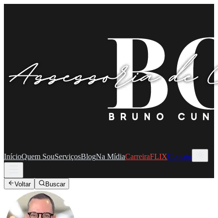
Início
Quem Sou
Serviços
Blog
Na Mídia
CarreiraFLIX
Contato
Voltar
Buscar