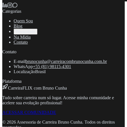
Categorias
Quem Sou
Blog
Privacidade
Na Mídia
Contato
Contato
E-mail
brunocunha@carreiracombrunocunha.com.br
WhatsApp
+55 (81) 98115-4301
Localização
Brasil
Plataforma
CarreiraFLIX com Bruno Cunha
Tudo sobre carreira num só lugar. Acesse minha comunidade e
acelere sua evolução profissional!
ACESSAR COMUNIDADE
©
2026
Assessoria de Carreira Bruno Cunha. Todos os direitos