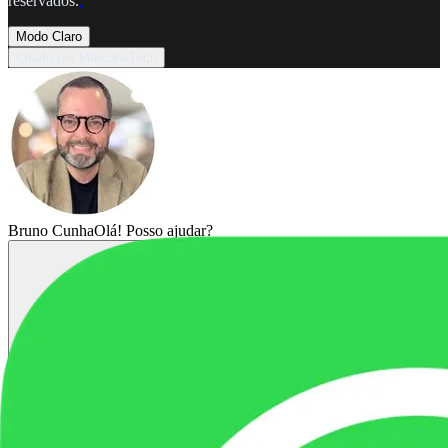
reservados.
.
Modo Claro
Criado por MarconeTech
Bruno Cunha
Olá! Posso ajudar?