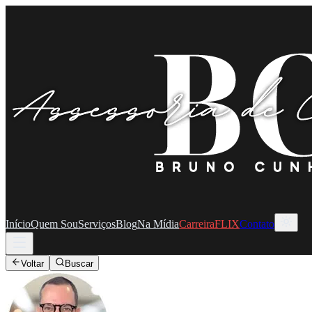
Início
Quem Sou
Serviços
Blog
Na Mídia
CarreiraFLIX
Contato
Voltar
Buscar