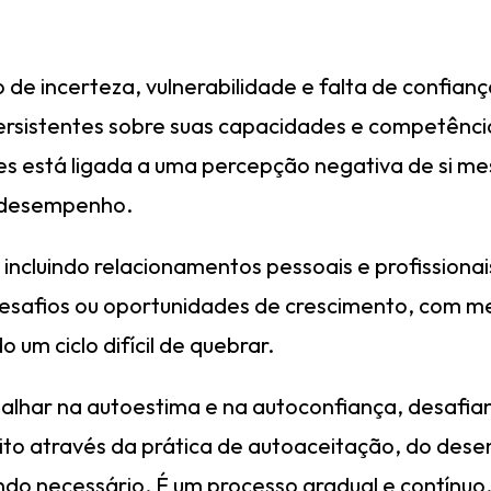
 de incerteza, vulnerabilidade e falta de confia
persistentes sobre suas capacidades e competênc
zes está ligada a uma percepção negativa de si 
e desempenho.
 incluindo relacionamentos pessoais e profissiona
esafios ou oportunidades de crescimento, com med
 um ciclo difícil de quebrar.
balhar na autoestima e na autoconfiança, desafi
feito através da prática de autoaceitação, do des
ando necessário. É um processo gradual e contínu