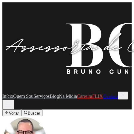
Início
Quem Sou
Serviços
Blog
Na Mídia
CarreiraFLIX
Contato
Voltar
Buscar