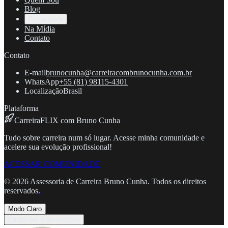
Blog
Privacidade
Na Mídia
Contato
Contato
E-mail
brunocunha@carreiracombrunocunha.com.br
WhatsApp
+55 (81) 98115-4301
Localização
Brasil
Plataforma
CarreiraFLIX com Bruno Cunha
Tudo sobre carreira num só lugar. Acesse minha comunidade e
acelere sua evolução profissional!
ACESSAR COMUNIDADE
©
2026
Assessoria de Carreira Bruno Cunha. Todos os direitos
reservados.
.
Modo Claro
Criado por MarconeTech