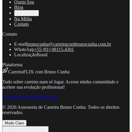
Quem Sou
Blog
Privacidade
Na Mídia
Contato
Contato
E-mail
brunocunha@carreiracombrunocunha.com.br
WhatsApp
+55 (81) 98115-4301
Localização
Brasil
Plataforma
CarreiraFLIX com Bruno Cunha
Tudo sobre carreira num só lugar. Acesse minha comunidade e
acelere sua evolução profissional!
ACESSAR COMUNIDADE
©
2026
Assessoria de Carreira Bruno Cunha. Todos os direitos
reservados.
.
Modo Claro
Criado por MarconeTech