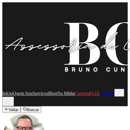
Início
Quem Sou
Serviços
Blog
Na Mídia
CarreiraFLIX
Contato
Voltar
Buscar