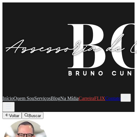
Início
Quem Sou
Serviços
Blog
Na Mídia
CarreiraFLIX
Contato
Voltar
Buscar