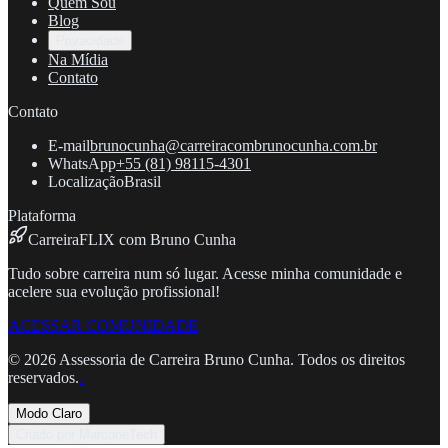
Quem Sou
Blog
Privacidade
Na Mídia
Contato
Contato
E-mail
brunocunha@carreiracombrunocunha.com.br
WhatsApp
+55 (81) 98115-4301
Localização
Brasil
Plataforma
CarreiraFLIX com Bruno Cunha
Tudo sobre carreira num só lugar. Acesse minha comunidade e
acelere sua evolução profissional!
ACESSAR COMUNIDADE
©
2026
Assessoria de Carreira Bruno Cunha. Todos os direitos
reservados.
.
Modo Claro
Criado por MarconeTech