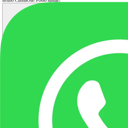
Bruno Cunha
Olá! Posso ajudar?