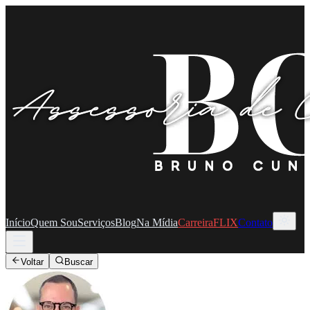
Início
Quem Sou
Serviços
Blog
Na Mídia
CarreiraFLIX
Contato
Voltar
Buscar