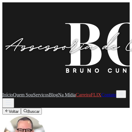
Início
Quem Sou
Serviços
Blog
Na Mídia
CarreiraFLIX
Contato
Voltar
Buscar