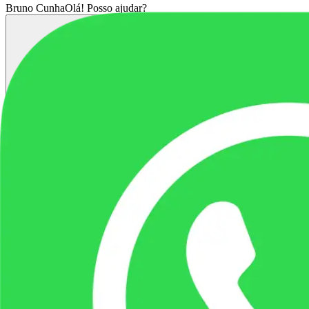
Bruno Cunha
Olá! Posso ajudar?