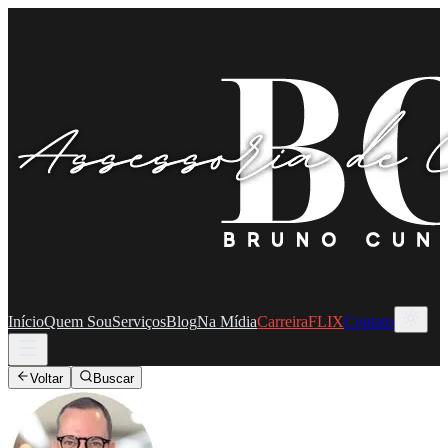
Início
Quem Sou
Serviços
Blog
Na Mídia
CarreiraFLIX
Contato
Voltar
Buscar