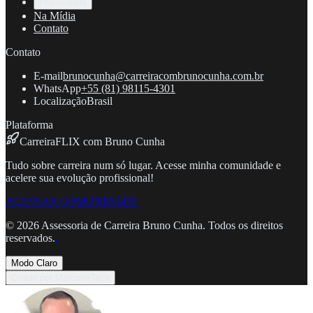
Privacidade
Na Mídia
Contato
Contato
E-mail
brunocunha@carreiracombrunocunha.com.br
WhatsApp
+55 (81) 98115-4301
Localização
Brasil
Plataforma
CarreiraFLIX com Bruno Cunha
Tudo sobre carreira num só lugar. Acesse minha comunidade e
acelere sua evolução profissional!
ACESSAR COMUNIDADE
©
2026
Assessoria de Carreira Bruno Cunha. Todos os direitos
reservados.
.
Modo Claro
Criado por MarconeTech