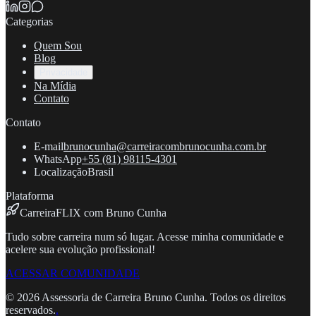
Categorias
Quem Sou
Blog
Privacidade
Na Mídia
Contato
Contato
E-mail
brunocunha@carreiracombrunocunha.com.br
WhatsApp
+55 (81) 98115-4301
Localização
Brasil
Plataforma
CarreiraFLIX com Bruno Cunha
Tudo sobre carreira num só lugar. Acesse minha comunidade e
acelere sua evolução profissional!
ACESSAR COMUNIDADE
©
2026
Assessoria de Carreira Bruno Cunha. Todos os direitos
reservados.
.