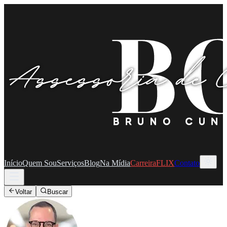
Início
Quem Sou
Serviços
Blog
Na Mídia
CarreiraFLIX
Contato
Voltar
Buscar