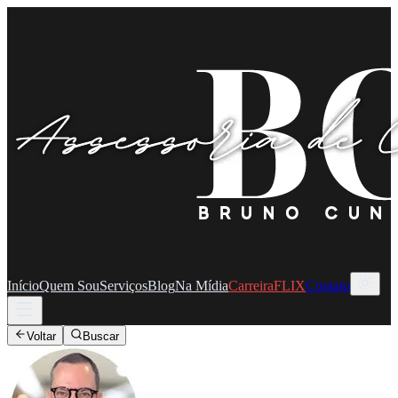
Início
Quem Sou
Serviços
Blog
Na Mídia
CarreiraFLIX
Contato
Voltar
Buscar