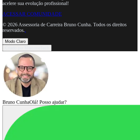
acelere sua evolução profissional!
ACESSAR COMUNIDADE
©
2026
Assessoria de Carreira Bruno Cunha. Todos os direitos
reservados.
.
Modo Claro
Criado por MarconeTech
Bruno Cunha
Olá! Posso ajudar?