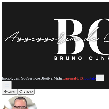
Início
Quem Sou
Serviços
Blog
Na Mídia
CarreiraFLIX
Contato
Voltar
Buscar