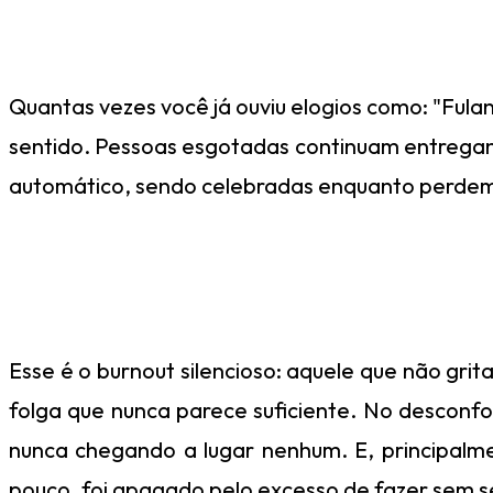
Quantas vezes você já ouviu elogios como: "Fulan
sentido. Pessoas esgotadas continuam entregan
automático, sendo celebradas enquanto perdem
Esse é o burnout silencioso: aquele que não gri
folga que nunca parece suficiente. No desconfo
nunca chegando a lugar nenhum. E, principalmen
pouco, foi apagado pelo excesso de fazer sem s